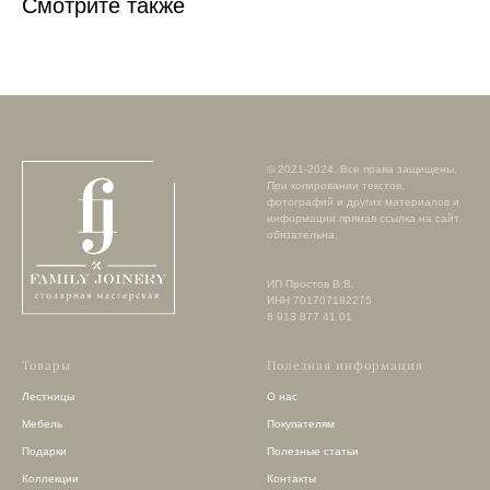
Смотрите также
© 2021-2024. Все права защищены.
При копировании текстов,
фотографий и других материалов и
информации прямая ссылка на сайт
обязательна.
ИП Простов В.В.
ИНН 701707182275
8 913 877 41 01
Товары
Полезная информация
Лестницы
О нас
Мебель
Покупателям
Подарки
Полезные статьи
Коллекции
Контакты